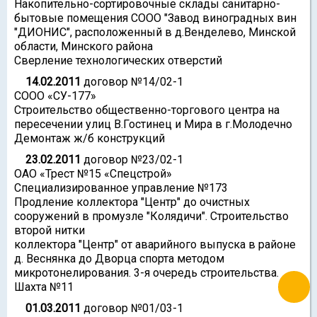
Накопительно-сортировочные склады санитарно-
бытовые помещения СООО "Завод виноградных вин
"ДИОНИС", расположенный в д.Венделево, Минской
области, Минского района
Сверление технологических отверстий
14.02.2011
договор №14/02-1
СООО «СУ-177»
Строительство общественно-торгового центра на
пересечении улиц В.Гостинец и Мира в г.Молодечно
Демонтаж ж/б конструкций
23.02.2011
договор №23/02-1
ОАО «Трест №15 «Спецстрой»
Специализированное управление №173
Продление коллектора "Центр" до очистных
сооружений в промузле "Колядичи". Строительство
второй нитки
коллектора "Центр" от аварийного выпуска в районе
д. Веснянка до Дворца спорта методом
микротонелирования. 3-я очередь строительства.
Шахта №11
01.03.2011
договор №01/03-1